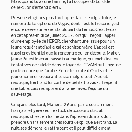
Mais quand tu as une famille, tu t’occupes d’abord de
celle-ci, on s’entend bien!».
Presque vingt ans plus tard, après la crise migratoire, le
numéro de téléphone de Vogay, dont il est le trésorier, est
encore dévié sur le sien, la plupart du temps. C’est le cas
en cet après-midi de juillet 2017, lorsqu’il reçoit l’appel
d’une employée de l’EPER, cherchant une issue pour un
jeune requérant d’asile gai et schizophrène. L’appel est
aussi providentiel que la rencontre qui en découle. Maher,
jeune Palestinien au passé traumatique, qui enchaîne les
tentatives de suicide dans le foyer de l’EVAM où il loge, ne
parle encore que l’arabe. Entre le pirate d’Ouchy et le
jeune homme, le courant passe malgré tout. Au club
nautique, Bertrand lui confie de petits travaux, il repeint
une table, cuisine, apprend à ramer avec l’équipe du
sauvetage.
Cinq ans plus tard, Maher a 29 ans, parle couramment
français, et gère seul le stock de boissons du club
nautique. «Il est en forme dans l’après-midi, mais doit
prendre un traitement très lourd», explique Bertrand. La
nuit, ses démons le rattrapent et il peut difficilement