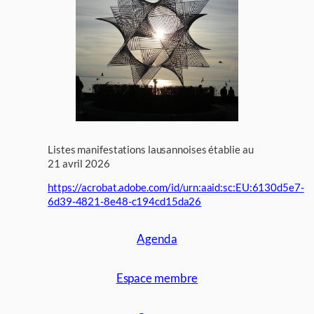
Listes manifestations lausannoises établie au
21 avril 2026
https://acrobat.adobe.com/id/urn:aaid:sc:EU:6130d5e7-
6d39-4821-8e48-c194cd15da26
Agenda
Espace membre