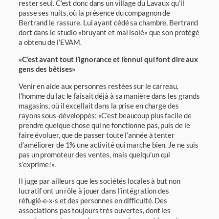
rester seul. C’est donc dans un village du Lavaux qu’il
passe ses nuits, où la présence du compagnon de
Bertrand le rassure. Lui ayant cédé sa chambre, Bertrand
dort dans le studio «bruyant et mal isolé» que son protégé
a obtenu de l’EVAM.
«C’est avant tout l’ignorance et l’ennui qui font dire aux
gens des bêtises»
Venir en aide aux personnes restées sur le carreau,
l’homme du lac le faisait déjà à sa manière dans les grands
magasins, où il excellait dans la prise en charge des
rayons sous-développés: «C’est beaucoup plus facile de
prendre quelque chose qui ne fonctionne pas, puis de le
faire évoluer, que de passer toute l’année à tenter
d’améliorer de 1% une activité qui marche bien. Je ne suis
pas un promoteur des ventes, mais quelqu’un qui
s’exprime!».
Il juge par ailleurs que les sociétés locales à but non
lucratif ont un rôle à jouer dans l’intégration des
réfugié·e·x·s et des personnes en difficulté. Des
associations pas toujours très ouvertes, dont les