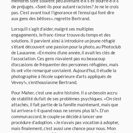
membres sont souvent peu avenant·e·x·s et bourré·e·x·s
de préjugés. «Sont-ils pour autant racistes? Je ne le crois
pas. C’est avant tout l’ignorance et l’ennui qui font dire
aux gens des bêtises», regrette Bertrand.
Lorsqu’il s’agit d’aider, malgré ses multiples
engagements, le franc-tireur trouve du temps et des
solutions. Il parvient ainsi à introduire un jeune réfugié
s’étant découvert une passion pour la photo, au Photoclub
de Lausanne. «En moins d’une année, il avait les clés de
l’association. Ces gens n’avaient pas eu beaucoup
d’occasions de fréquenter des personnes réfugiées, mais
ils ont vite remarqué son talent. Aujourd’hui, il étudie la
photographie à l’école supérieure d’arts appliqués de
Vevey!», s’enthousiasme Bertrand.
Pour Maher, c’est une autre histoire. Il a un besoin accru
de stabilité du fait de ses problèmes psychiques. «On s’est
attachés, il fait partie de la famille maintenant, mais que
lui arrivera-t-il quand nous ne serons plus là?». D’un
commun accord, le couple se décide à lancer une
procédure d’adoption. «Je n’avais pas vocation à adopter,
mais finalement, c’est aussi une chance pour nous. Mon