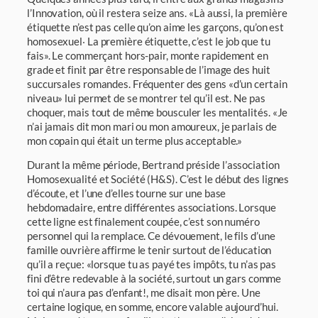
l’Innovation, où il restera seize ans. «Là aussi, la première
étiquette n’est pas celle qu’on aime les garçons, qu’on est
homosexuel‧ La première étiquette, c’est le job que tu
fais». Le commerçant hors-pair, monte rapidement en
grade et finit par être responsable de l’image des huit
succursales romandes. Fréquenter des gens «d’un certain
niveau» lui permet de se montrer tel qu’il est. Ne pas
choquer, mais tout de même bousculer les mentalités. «Je
n’ai jamais dit mon mari ou mon amoureux, je parlais de
mon copain qui était un terme plus acceptable.»
Durant la même période, Bertrand préside l’association
Homosexualité et Société (H&S). C’est le début des lignes
d’écoute, et l’une d’elles tourne sur une base
hebdomadaire, entre différentes associations. Lorsque
cette ligne est finalement coupée, c’est son numéro
personnel qui la remplace. Ce dévouement, le fils d’une
famille ouvrière affirme le tenir surtout de l’éducation
qu’il a reçue: «lorsque tu as payé tes impôts, tu n’as pas
fini d’être redevable à la société, surtout un gars comme
toi qui n’aura pas d’enfant!, me disait mon père. Une
certaine logique, en somme, encore valable aujourd’hui.