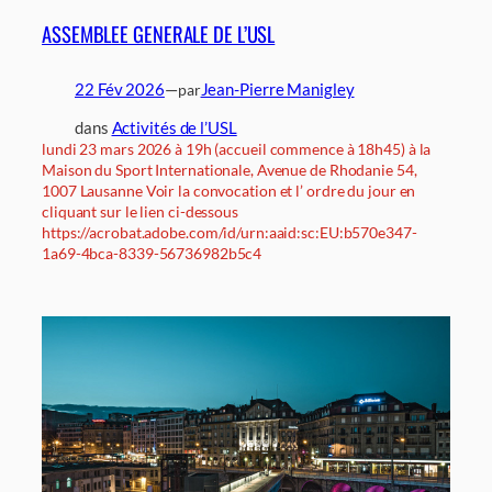
ASSEMBLEE GENERALE DE L’USL
22 Fév 2026
—
Jean-Pierre Manigley
par
dans
Activités de l’USL
lundi 23 mars 2026 à 19h (accueil commence à 18h45) à la
Maison du Sport Internationale, Avenue de Rhodanie 54,
1007 Lausanne Voir la convocation et l’ ordre du jour en
cliquant sur le lien ci-dessous
https://acrobat.adobe.com/id/urn:aaid:sc:EU:b570e347-
1a69-4bca-8339-56736982b5c4