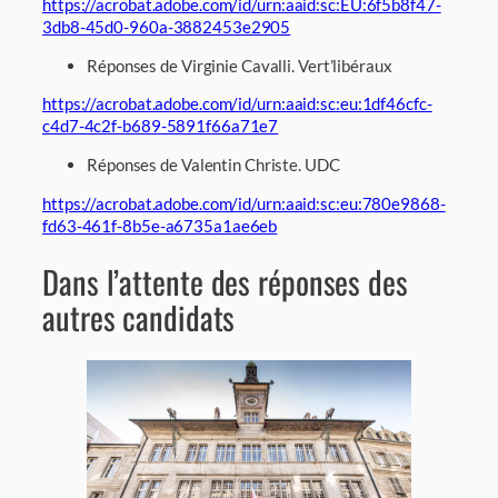
https://acrobat.adobe.com/id/urn:aaid:sc:EU:6f5b8f47-
3db8-45d0-960a-3882453e2905
Réponses de Virginie Cavalli. Vert’libéraux
https://acrobat.adobe.com/id/urn:aaid:sc:eu:1df46cfc-
c4d7-4c2f-b689-5891f66a71e7
Réponses de Valentin Christe. UDC
https://acrobat.adobe.com/id/urn:aaid:sc:eu:780e9868-
fd63-461f-8b5e-a6735a1ae6eb
Dans l’attente des réponses des
autres candidats