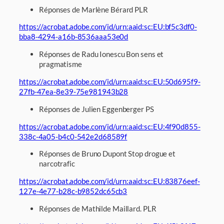
Réponses de Marlène Bérard PLR
https://acrobat.adobe.com/id/urn:aaid:sc:EU:bf5c3df0-
bba8-4294-a16b-8536aaa53e0d
Réponses de Radu Ionescu Bon sens et
pragmatisme
https://acrobat.adobe.com/id/urn:aaid:sc:EU:50d695f9-
27fb-47ea-8e39-75e981943b28
Réponses de Julien Eggenberger PS
https://acrobat.adobe.com/id/urn:aaid:sc:EU:4f90d855-
338c-4a05-b4c0-542e2d68589f
Réponses de Bruno Dupont Stop drogue et
narcotrafic
https://acrobat.adobe.com/id/urn:aaid:sc:EU:83876eef-
127e-4e77-b28c-b9852dc65cb3
Réponses de Mathilde Maillard. PLR