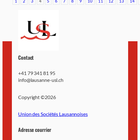
1
2
3
4
5
6
7
8
9
10
11
12
13
14
Contact
+41 79 341 81 95
info@lausanne-usl.ch
Copyright ©
2026
Union des Sociétés Lausannoises
Adresse courrier