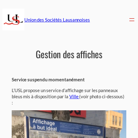
Aller
au
contenu
Union des Sociétés Lausannoises
Gestion des affiches
Service suspendu momentanément
L’USL propose un service d’affichage sur les panneaux
bleus mis à disposition par la
Ville
(voir photo ci-dessous)
: