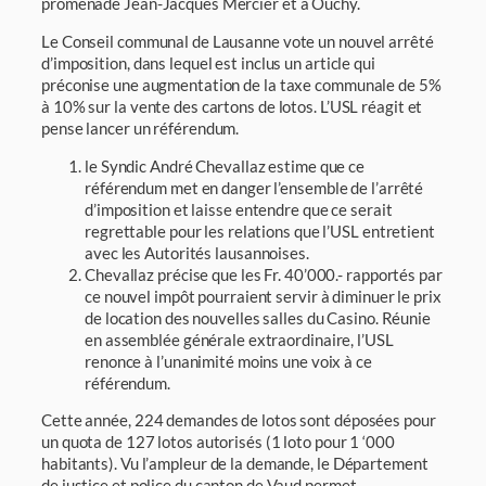
promenade Jean-Jacques Mercier et à Ouchy.
Le Conseil communal de Lausanne vote un nouvel arrêté
d’imposition, dans lequel est inclus un article qui
préconise une augmentation de la taxe communale de 5%
à 10% sur la vente des cartons de lotos. L’USL réagit et
pense lancer un référendum.
le Syndic André Chevallaz estime que ce
référendum met en danger l’ensemble de l’arrêté
d’im­position et laisse entendre que ce serait
regrettable pour les relations que l’USL entre­tient
avec les Autorités lausannoises.
Chevallaz précise que les Fr. 40’000.- rappor­tés par
ce nouvel impôt pourraient servir à diminuer le prix
de location des nouvelles salles du Casino. Réunie
en assemblée générale extraordinaire, l’USL
renonce à l’unanimité moins une voix à ce
référendum.
Cette année, 224 demandes de lotos sont déposées pour
un quota de 127 lotos auto­risés (1 loto pour 1 ‘000
habitants). Vu l’ampleur de la demande, le Département
de jus­tice et police du canton de Vaud permet