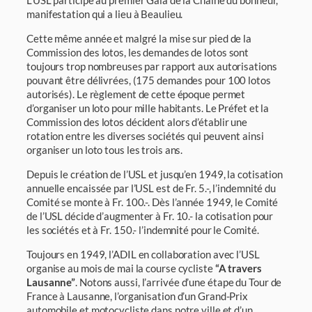
L’USL participe au premier Gala de la Chaîne du bonheur,
manifestation qui a lieu à Beaulieu.
Cette même année et malgré la mise sur pied de la
Commission des lotos, les demandes de lotos sont
toujours trop nombreuses par rapport aux autorisations
pouvant être déli­vrées, (175 demandes pour 100 lotos
autorisés). Le règlement de cette époque permet
d’organiser un loto pour mille habitants. Le Préfet et la
Commission des lotos décident alors d’établir une
rotation entre les diverses sociétés qui peuvent ainsi
organiser un loto tous les trois ans.
Depuis le création de l’USL et jusqu’en 1949, la cotisation
annuelle encaissée par l’USL est de Fr. 5.-, l’indemnité du
Comité se monte à Fr. 100.-. Dès l’année 1949, le Comité
de l’USL décide d’augmenter à Fr. 10.- la cotisation pour
les sociétés et à Fr. 150.- l’in­demnité pour le Comité.
Toujours en 1949, l’ADIL en collaboration avec l’USL
organise au mois de mai la course cycliste
“A travers
Lausanne”
. Notons aussi, l’arrivée d’une étape du Tour de
France à Lausanne, l’organisation d’un Grand-Prix
automobile et motocycliste dans notre ville et d’un