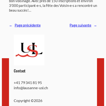
bon voisinage. Avec près de 150 inscriptions et environ
3’000 participant·e·s, la Fête des Voisin·e·s a rencontré un
beau succès!…
←
Page précédente
Page suivante
→
Contact
+41 79 341 81 95
info@lausanne-usl.ch
Copyright ©
2026