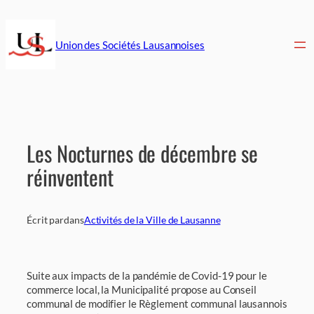
Aller
au
contenu
Union des Sociétés Lausannoises
Les Nocturnes de décembre se
réinventent
Écrit par
dans
Activités de la Ville de Lausanne
Suite aux impacts de la pandémie de Covid-19 pour le
commerce local, la Municipalité propose au Conseil
communal de modifier le Règlement communal lausannois