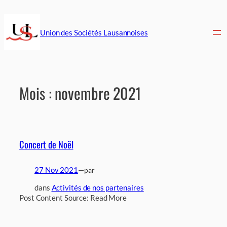
Aller
au
contenu
Union des Sociétés Lausannoises
Mois :
novembre 2021
Concert de Noël
27 Nov 2021
—
par
dans
Activités de nos partenaires
Post Content Source: Read More