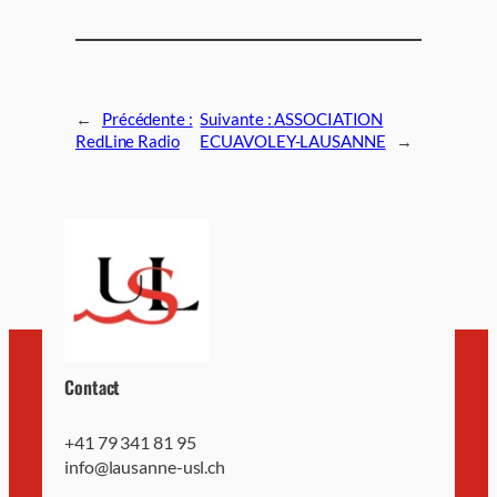
←
Précédente :
Suivante :
ASSOCIATION
RedLine Radio
ECUAVOLEY-LAUSANNE
→
Contact
+41 79 341 81 95
info@lausanne-usl.ch