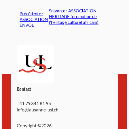
←
Suivante :
ASSOCIATION
Précédente :
HERITAGE (promotion de
ASSOCIATION
l’héritage culturel africain)
→
ENVOL
Contact
+41 79 341 81 95
info@lausanne-usl.ch
Copyright ©
2026