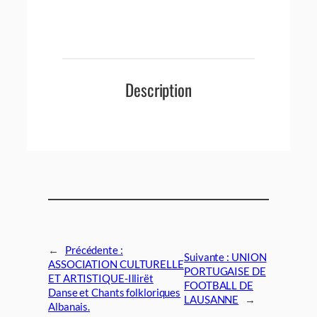
Description
←
Précédente :
Suivante :
UNION
ASSOCIATION CULTURELLE
PORTUGAISE DE
ET ARTISTIQUE-Illirët
FOOTBALL DE
Danse et Chants folkloriques
LAUSANNE
→
Albanais.