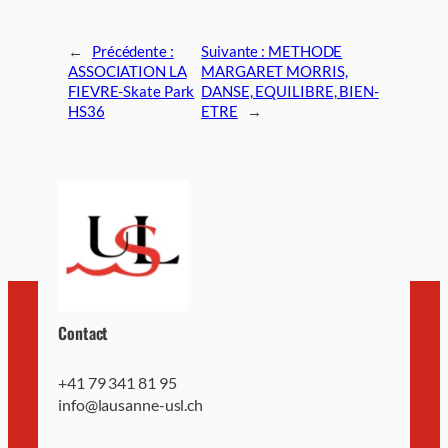
←
Précédente :
Suivante :
METHODE
ASSOCIATION LA
MARGARET MORRIS,
FIEVRE-Skate Park
DANSE, EQUILIBRE, BIEN-
HS36
ETRE
→
Contact
+41 79 341 81 95
info@lausanne-usl.ch