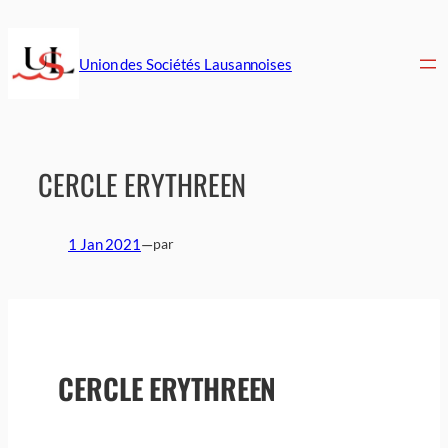
Aller
au
contenu
Union des Sociétés Lausannoises
CERCLE ERYTHREEN
1 Jan 2021
—
par
CERCLE ERYTHREEN