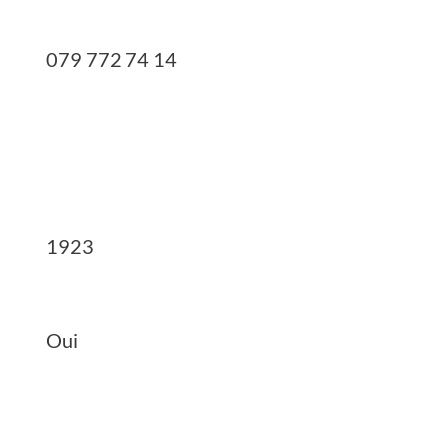
079 772 74 14
1923
Oui