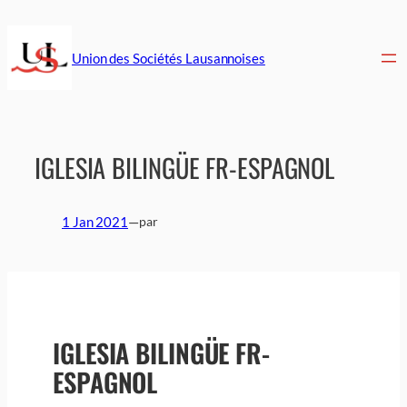
Aller
au
contenu
Union des Sociétés Lausannoises
IGLESIA BILINGÜE FR-ESPAGNOL
1 Jan 2021
—
par
IGLESIA BILINGÜE FR-
ESPAGNOL