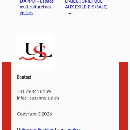
D’APPUI – Espace
D’AIDE JURIDIQUE
multiculturel des
AUX EXILE-E-S (SAJE)
églises
→
Contact
+41 79 341 81 95
info@lausanne-usl.ch
Copyright ©
2026
Union des Sociétés Lausannoises