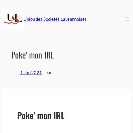
Aller
au
contenu
Union des Sociétés Lausannoises
Poke’ mon IRL
1 Jan 2021
—
par
Poke’ mon IRL