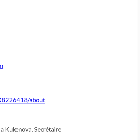
om
808226418/about
a Kukenova, Secrétaire