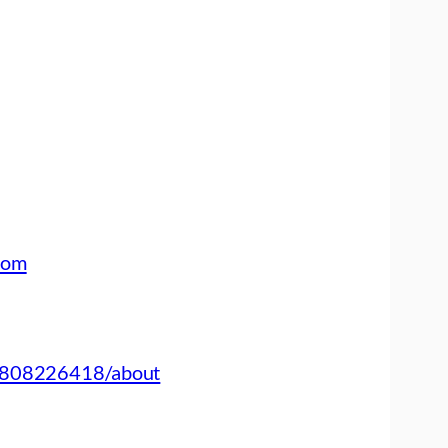
com
2808226418/about