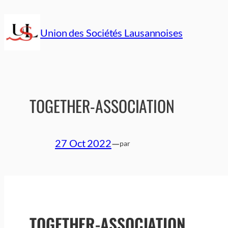
Aller
au
Union des Sociétés Lausannoises
contenu
TOGETHER-ASSOCIATION
27 Oct 2022
—
par
TOGETHER-ASSOCIATION