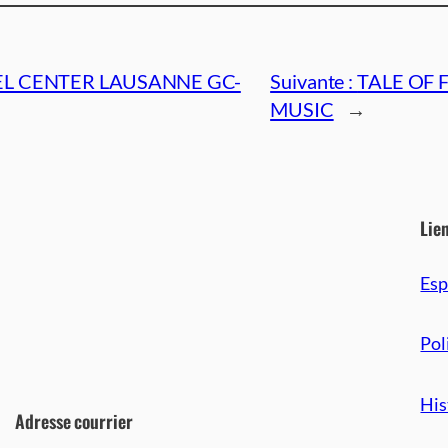
L CENTER LAUSANNE GC-
Suivante :
TALE OF 
MUSIC
→
Lie
Es
Pol
His
Adresse courrier