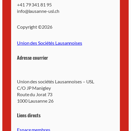
+41 79 341 81 95
info@lausanne-usl.ch
Copyright ©
2026
Union des Sociétés Lausannoises
Adresse courrier
Union des sociétés Lausannoises – USL
C/O JP Manigley
Route du Jorat 73
1000 Lausanne 26
Liens directs
Espace membres