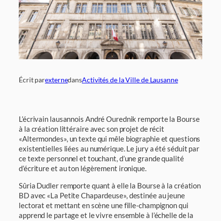
Écrit par
externe
dans
Activités de la Ville de Lausanne
L’écrivain lausannois André Ourednik remporte la Bourse
à la création littéraire avec son projet de récit
«Altermondes», un texte qui mêle biographie et questions
existentielles liées au numérique. Le jury a été séduit par
ce texte personnel et touchant, d’une grande qualité
d’écriture et au ton légèrement ironique.
Sûria Dudler remporte quant à elle la Bourse à la création
BD avec «La Petite Chapardeuse», destinée au jeune
lectorat et mettant en scène une fille-champignon qui
apprend le partage et le vivre ensemble à l’échelle de la