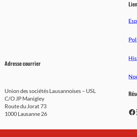
Lie
Es
Pol
His
Adresse courrier
Nou
Union des sociétés Lausannoises – USL
Rés
C/O JP Manigley
Route du Jorat 73
https://www.facebook.com/LausanneUSL/
https://lausan
1000 Lausanne 26