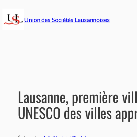
Aller
au
Union des Sociétés Lausannoises
contenu
Lausanne, première vil
UNESCO des villes app