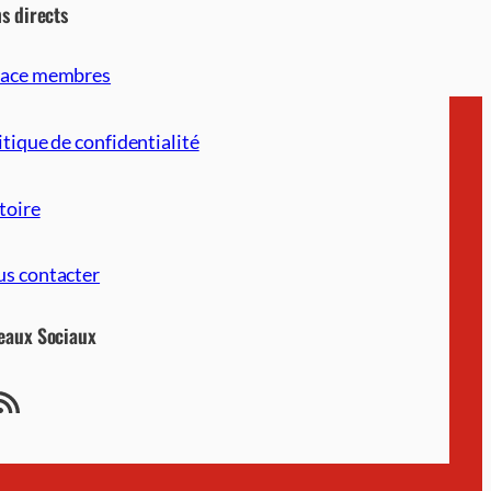
ns directs
pace membres
itique de confidentialité
toire
s contacter
eaux Sociaux
ne-usl.ch/feed/