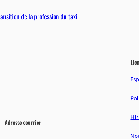
nsition de la profession du taxi
Lie
Es
Pol
His
Adresse courrier
Nou