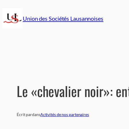
Aller
au
Union des Sociétés Lausannoises
contenu
Le «chevalier noir»: ent
Écrit par
dans
Activités de nos partenaires