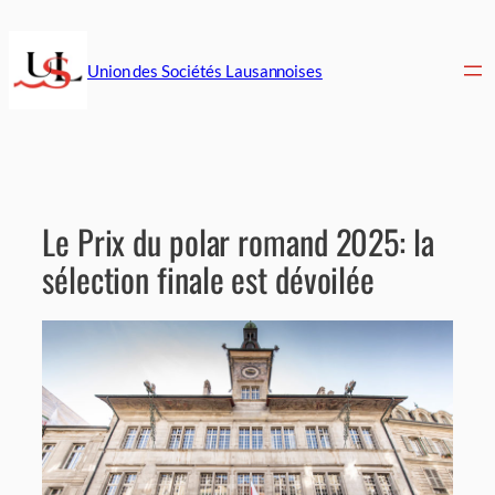
Aller
au
contenu
Union des Sociétés Lausannoises
Le Prix du polar romand 2025: la
sélection finale est dévoilée