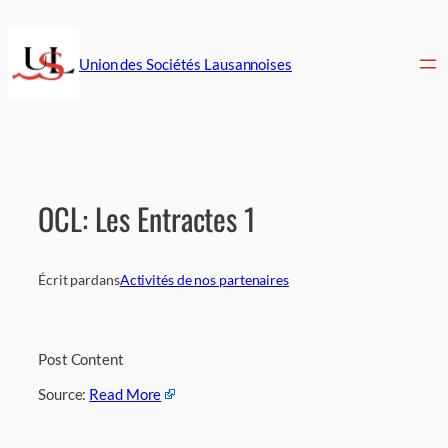
Aller
au
contenu
Union des Sociétés Lausannoises
OCL: Les Entractes 1
Écrit par
dans
Activités de nos partenaires
Post Content
Source:
Read More