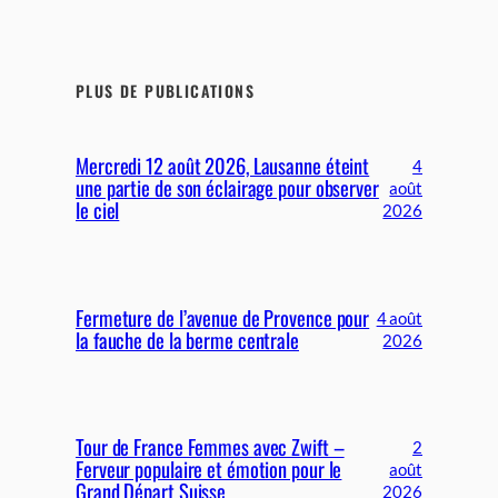
PLUS DE PUBLICATIONS
Mercredi 12 août 2026, Lausanne éteint
4
une partie de son éclairage pour observer
août
le ciel
2026
Fermeture de l’avenue de Provence pour
4 août
la fauche de la berme centrale
2026
Tour de France Femmes avec Zwift –
2
Ferveur populaire et émotion pour le
août
Grand Départ Suisse
2026