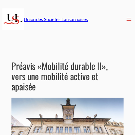
Aller
au
contenu
Union des Sociétés Lausannoises
Préavis «Mobilité durable Il»,
vers une mobilité active et
apaisée