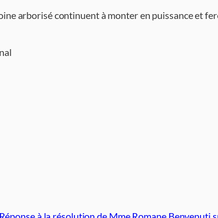
imoine arborisé continuent à monter en puissance et fe
nal
Réponse à la résolution de Mme Romane Benvenuti sui