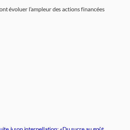
ront évoluer l’ampleur des actions financées
te à son interpellation: «Du sucre au goût