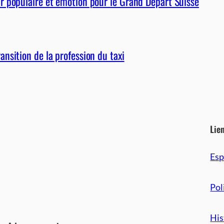
r populaire et émotion pour le Grand Départ Suisse
nsition de la profession du taxi
Lie
Es
Pol
His