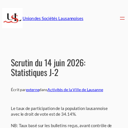
Aller
au
contenu
Union des Sociétés Lausannoises
Scrutin du 14 juin 2026:
Statistiques J-2
Écrit par
externe
dans
Activités de la Ville de Lausanne
Le taux de participation de la population lausannoise
avec le droit de vote est de 34.14%.
NB: Taux basé sur les bulletins reçus, avant contrôle de