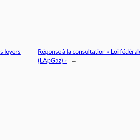
s loyers
Réponse à la consultation « Loi fédéral
(LApGaz) »
→