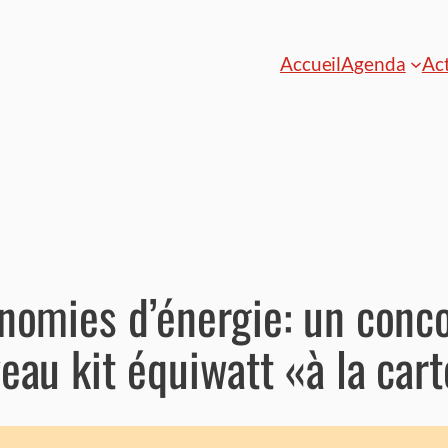
Accueil
Agenda
Act
onomies d’énergie: un conc
eau kit équiwatt «à la car