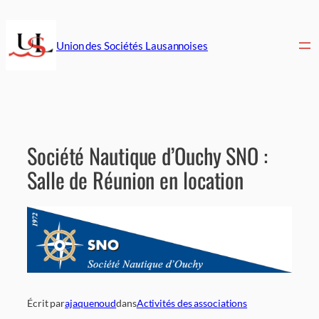
Aller
au
contenu
Union des Sociétés Lausannoises
Société Nautique d’Ouchy SNO :
Salle de Réunion en location
Écrit par
ajaquenoud
dans
Activités des associations